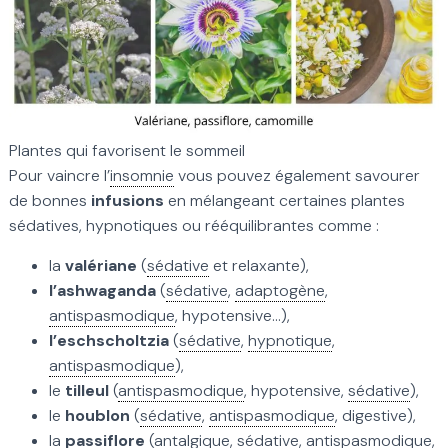
Plantes qui favorisent le sommeil
Pour vaincre l’
insomnie
vous pouvez également savourer
de bonnes
infusions
en mélangeant certaines plantes
sédatives, hypnotiques ou rééquilibrantes comme :
la
valériane
(
sédative
et relaxante),
l’ashwaganda
(
sédative
,
adaptogène
,
antispasmodique
, hypotensive…),
l’eschscholtzia
(
sédative
,
hypnotique
,
antispasmodique
),
le
tilleul
(
antispasmodique
, hypotensive,
sédative
),
le
houblon
(
sédative
,
antispasmodique
, digestive),
la
passiflore
(antalgique,
sédative
,
antispasmodique
,