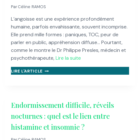
Par
Céline RAMOS
L’angoisse est une expérience profondément
humaine, parfois envahissante, souvent incomprise.
Elle prend mille formes : paniques, TOC, peur de
parler en public, appréhension diffuse… Pourtant,
comme le montre le Dr Philippe Presles, médecin et
psychothérapeute,
Lire la suite
GUÉRIR
LIRE L'ARTICLE
L’ANGOISSE
AUTREMENT
:
LA
MÉTHODE
Endormissement difficile, réveils
DU
DR
nocturnes : quel est le lien entre
PHILIPPE
histamine et insomnie ?
PRESLES
Par
Céline RAMOS