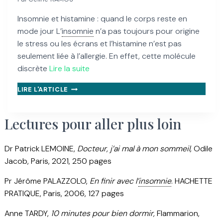
Insomnie et histamine : quand le corps reste en
mode jour L’
insomnie
n’a pas toujours pour origine
le stress ou les écrans et l’histamine n’est pas
seulement liée à l’allergie. En effet, cette molécule
discrète
Lire la suite
ENDORMISSEMENT
LIRE L'ARTICLE
DIFFICILE,
RÉVEILS
NOCTURNES
Lectures pour aller plus loin
:
QUEL
EST
Dr Patrick LEMOINE,
Docteur, j’ai mal à mon sommeil,
Odile
LE
Jacob, Paris, 2021, 250 pages
LIEN
ENTRE
Pr Jérôme PALAZZOLO,
En finir avec l’
insomnie
. HACHETTE
HISTAMINE
PRATIQUE, Paris, 2006, 127 pages
ET
INSOMNIE
Anne TARDY,
10 minutes pour bien dormir,
Flammarion,
?