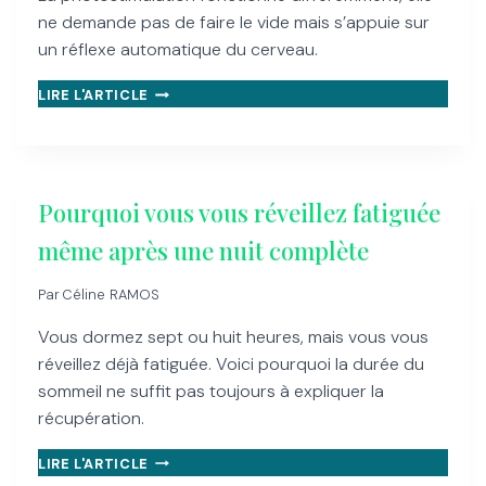
ne demande pas de faire le vide mais s’appuie sur
un réflexe automatique du cerveau.
PHOTOSTIMULATION
LIRE L'ARTICLE
:
COMMENT
ÇA
MARCHE,
ET
Pourquoi vous vous réveillez fatiguée
POURQUOI
VOTRE
même après une nuit complète
CERVEAU
SUIT
Par
Céline RAMOS
SANS
EFFORT
Vous dormez sept ou huit heures, mais vous vous
réveillez déjà fatiguée. Voici pourquoi la durée du
sommeil ne suffit pas toujours à expliquer la
récupération.
POURQUOI
LIRE L'ARTICLE
VOUS