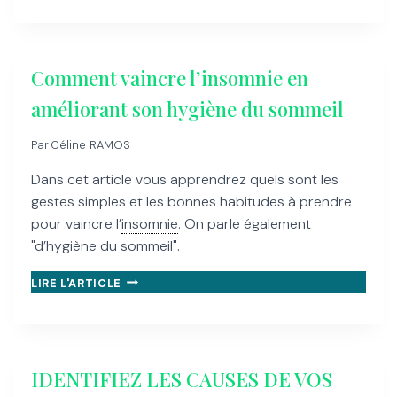
VOUS
RÉVEILLEZ
FATIGUÉE
MÊME
Comment vaincre l’insomnie en
APRÈS
UNE
améliorant son hygiène du sommeil
NUIT
COMPLÈTE
Par
Céline RAMOS
Dans cet article vous apprendrez quels sont les
gestes simples et les bonnes habitudes à prendre
pour vaincre l’
insomnie
. On parle également
"d’hygiène du sommeil".
COMMENT
LIRE L'ARTICLE
VAINCRE
L’INSOMNIE
EN
AMÉLIORANT
SON
IDENTIFIEZ LES CAUSES DE VOS
HYGIÈNE