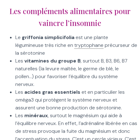
Les compléments alimentaires pour
vaincre l’insomnie
Le
griffonia simplicifolia
est une plante
légumineuse très riche en
tryptophane
précurseur de
la sérotonine
Les
vitamines du groupe B
, surtout B, B3, B6, B7
naturelles (la levure maltée, le germe de blé, le
pollen…) pour favoriser l’équilibre du système
nerveux.
Les
acides gras essentiels
et en particulier les
oméga3 qui protègent le système nerveux et
assurent une bonne production de sérotonine.
Les
minéraux
, surtout le magnésium qui aide à
l’équilibre nerveux. En effet, l’adrénaline libérée en cas
de stress provoque la fuite du magnésium et donc
l’accentuation du stress. C’est un cercle vicieux. C’est