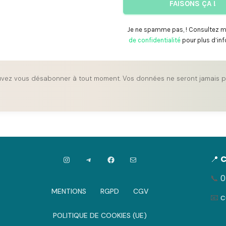
Je ne spamme pas, ! Consultez 
de confidentialité
pour plus d’in
vez vous désabonner à tout moment. Vos données ne seront jamais p
INSTAGRAM
TELEGRAM
FACEBOOK
E-MAIL
📍
C
📞
0
MENTIONS
RGPD
CGV
📧
c
POLITIQUE DE COOKIES (UE)