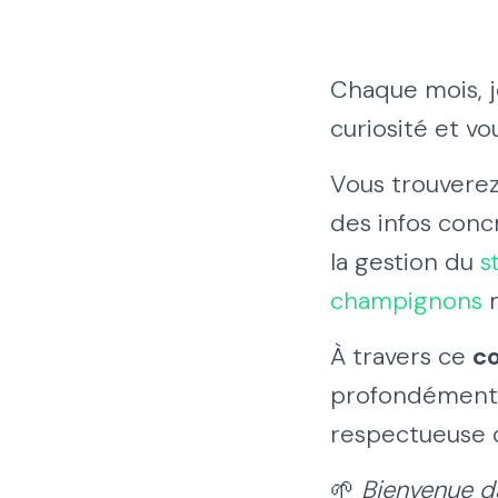
Chaque mois, j
curiosité et vo
Vous trouvere
des infos conc
la gestion du
s
champignons
m
À travers ce
co
profondément 
respectueuse d
🌱
Bienvenue d