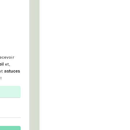
ecevoir
eil
et,
et
astuces
!