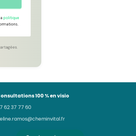
ma
politique
formations.
artagées.
onsultations 100 % en visio
7 62 37 77 60
eline.ramos@cheminvital.fr