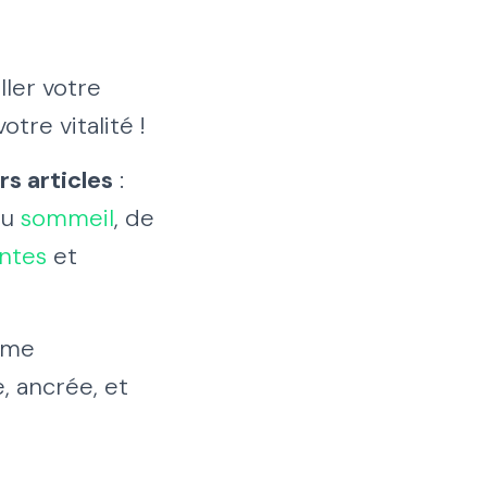
ler votre
tre vitalité !
s articles
:
du
sommeil
, de
antes
et
nime
, ancrée, et