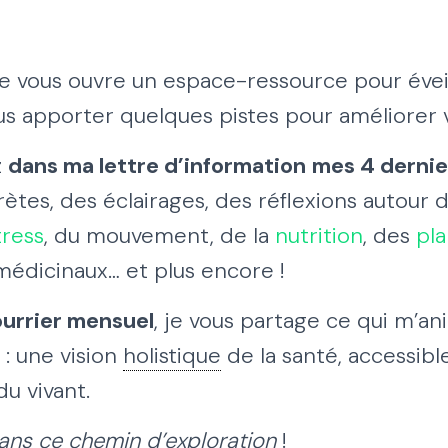
e vous ouvre un espace-ressource pour éveil
us apporter quelques pistes pour améliorer vo
z
dans ma lettre d’information
mes 4 dernier
rètes, des éclairages, des réflexions autour 
tress
, du mouvement, de la
nutrition
, des
pl
édicinaux… et plus encore !
urrier mensuel
, je vous partage ce qui m’a
: une vision
holistique
de la santé, accessible
u vivant.
ans ce chemin d’exploration
!